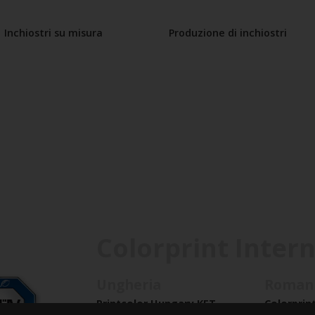
Inchiostri su misura
Produzione di inchiostri
Colorprint Inter
Ungheria
Roman
Printcolor Hungary KFT
Colorprin