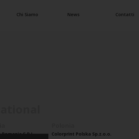
Chi Siamo
News
Contatti
national
ia
Polonia
t Romania S.R.L.
Colorprint Polska Sp.z.o.o.