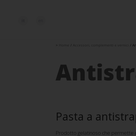
it
en
>
Home
/
Accessori, complementi e vernici
/
An
Antistr
Pasta a antistr
Prodotto gelatinoso che permette di 