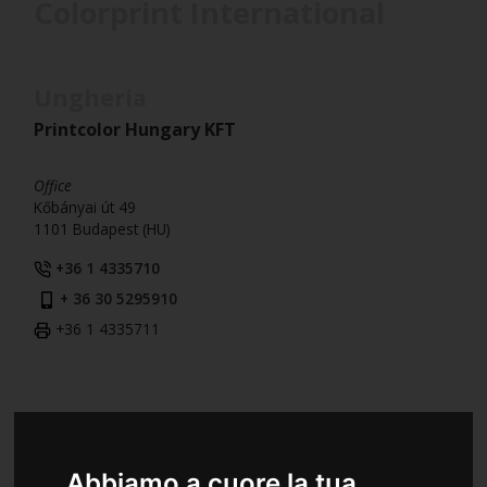
Colorprint International
Ungheria
Printcolor Hungary KFT
Office
Kőbányai út 49
1101 Budapest (HU)
+36 1 4335710
+ 36 30 5295910
+36 1 4335711
Romania
Colorprint Romania S.R.L.
Abbiamo a cuore la tua