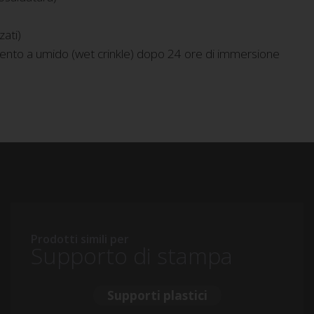
zati)
ento a umido (wet crinkle) dopo 24 ore di immersione
Prodotti simili per
Supporto di stampa
Supporti plastici