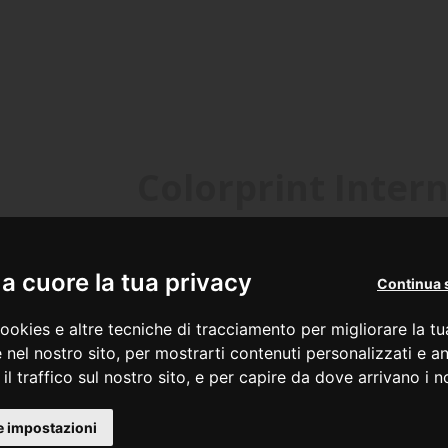
Colorprint Inter
Ungheria
Roman
Printcolor Hungary KFT
Colorprin
 cuore la tua privacy
Continua 
Office
Warehouse an
ookies e altre tecniche di tracciamento per migliorare la t
Kőbányai út 49
Str. Budvar, 
1101 Budapest (HU)
Jud. Harghita
 nel nostro sito, per mostrarti contenuti personalizzati e an
535600 Odor
il traffico sul nostro sito, e per capire da dove arrivano i nos
+36 1 4335710
+40 266
+ 36 30 5295910
e impostazioni
+40 2662