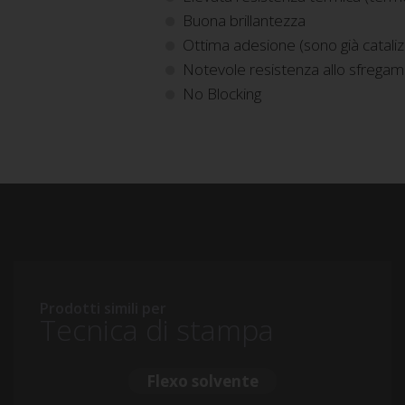
Buona brillantezza
Ottima adesione (sono già cataliz
Notevole resistenza allo sfregam
No Blocking
Prodotti simili per
Tecnica di stampa
Flexo solvente