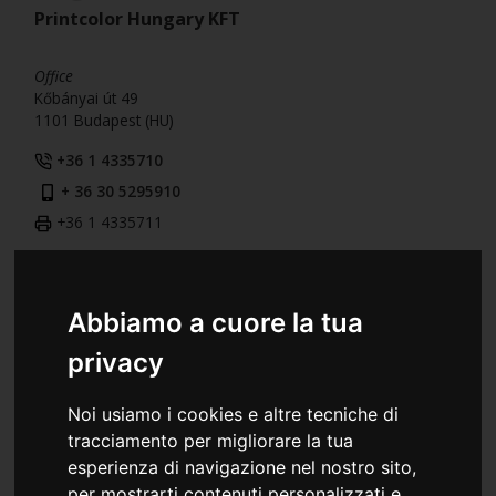
Printcolor Hungary KFT
Office
Kőbányai út 49
1101 Budapest (HU)
+36 1 4335710
+ 36 30 5295910
+36 1 4335711
Romania
Abbiamo a cuore la tua
Colorprint Romania S.R.L.
privacy
Warehouse and Office
Noi usiamo i cookies e altre tecniche di
Str. Budvar, 41
tracciamento per migliorare la tua
Jud. Harghita
esperienza di navigazione nel nostro sito,
535600 Odorheiu Secuiesc (RO)
per mostrarti contenuti personalizzati e