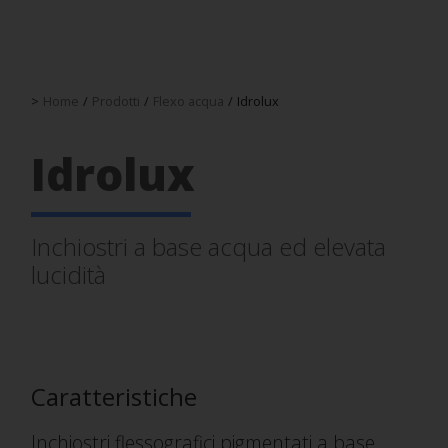
>
Home
/
Prodotti
/
Flexo acqua
/
Idrolux
Idrolux
Inchiostri a base acqua ed elevata
lucidità
Caratteristiche
Inchiostri flessografici pigmentati a base