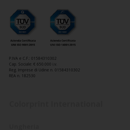
P.IVA e C.F.: 01584310302
Cap. Sociale: € 650.000 i.v.
Reg. Imprese di Udine n. 01584310302
REA n. 182530
Colorprint International
Ungheria