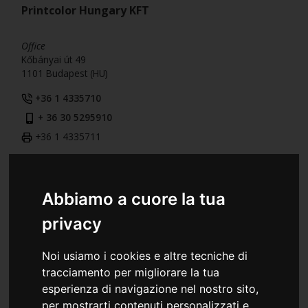
Printcolor Hungary KFT
Office
Kőbányai út 49
1101 Budapest (HU)
+36 1 4335710
+ 36 30 5295910
+36 1 4335711
Romania
Abbiamo a cuore la tua
Colorprint Romania S.R.L.
privacy
Warehouse and Office
Noi usiamo i cookies e altre tecniche di
Str. Budvar, 41
tracciamento per migliorare la tua
Jud. Harghita
esperienza di navigazione nel nostro sito,
535600 Odorheiu Secuiesc (RO)
per mostrarti contenuti personalizzati e