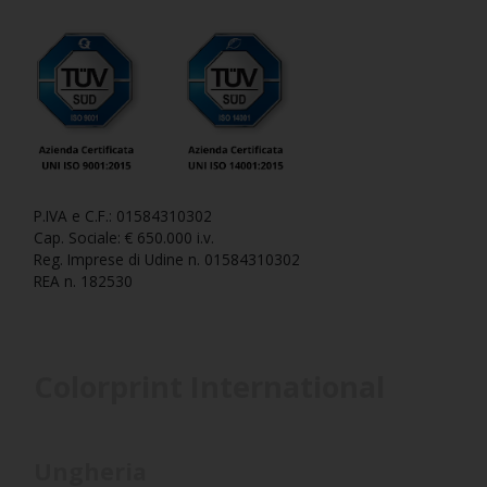
P.IVA e C.F.: 01584310302
Cap. Sociale: € 650.000 i.v.
Reg. Imprese di Udine n. 01584310302
REA n. 182530
Colorprint International
Ungheria