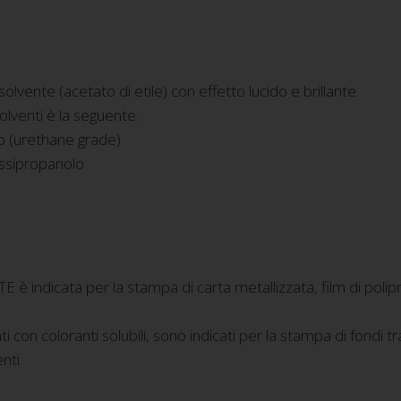
olvente (acetato di etile) con effetto lucido e brillante.
olventi è la seguente:
o (urethane grade)
ossipropanolo
dicata per la stampa di carta metallizzata, film di polipr
ati con coloranti solubili, sono indicati per la stampa di fondi t
nti.