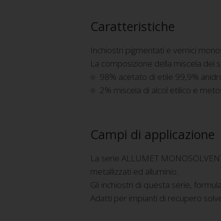
Caratteristiche
Inchiostri pigmentati e vernici monos
La composizione della miscela dei s
98% acetato di etile 99,9% anidr
2% miscela di alcol etilico e met
Campi di applicazione
La serie ALLUMET MONOSOLVENTE è in
metallizzati ed alluminio.
Gli inchiostri di questa serie, formul
Adatti per impianti di recupero solve