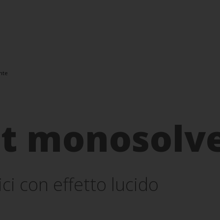
nte
t monosolv
ici con effetto lucido