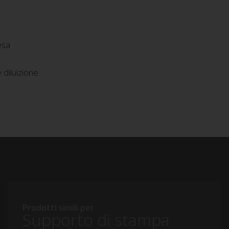
esa
 diluizione
Prodotti simili per
Supporto di stampa