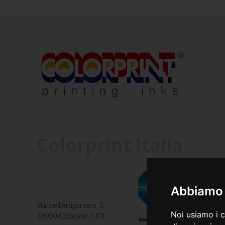
Colorprint Italia
Abbiamo a
Via dell’Artigianato, 5
Noi usiamo i c
33030 Coseano (UD)