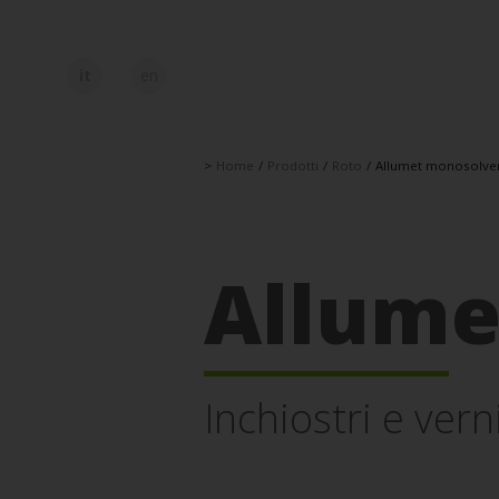
it
en
>
Home
/
Prodotti
/
Roto
/
Allumet monosolve
Allume
Inchiostri e vern