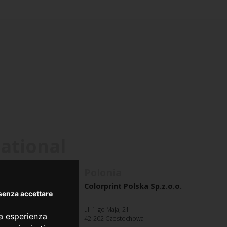
national
ia
Polonia
t Romania S.R.L.
Colorprint Polska Sp.z.o.o.
senza accettare
d Office
ul. 1-go Maja, 21
ua esperienza
41
42-202 Czestochowa