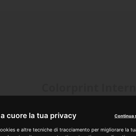
Colorprint Inter
Ungheria
Roman
Printcolor Hungary KFT
Colorprin
 cuore la tua privacy
Continua 
Office
Warehouse an
ookies e altre tecniche di tracciamento per migliorare la t
Kőbányai út 49
Str. Budvar, 