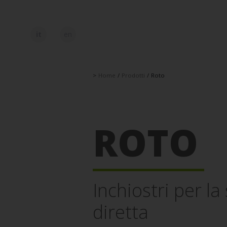
it
en
>
Home
/
Prodotti
/
Roto
ROTO
Inchiostri per l
diretta