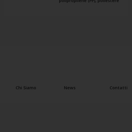
polipropilene (PP), poliestere
Chi Siamo
News
Contatti