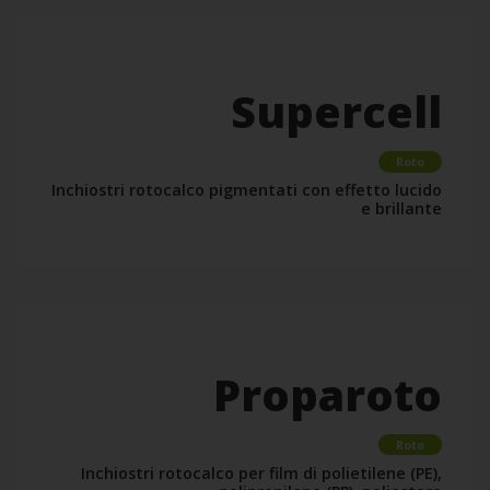
Supercell
Roto
Inchiostri rotocalco pigmentati con effetto lucido
e brillante
Proparoto
Roto
Inchiostri rotocalco per film di polietilene (PE),