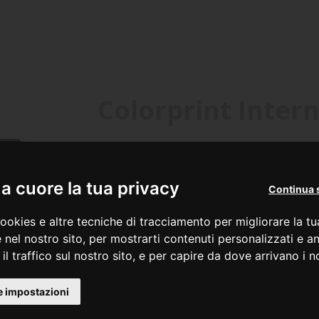
Colorprint Inter
Ungheria
Roman
Printcolor Hungary KFT
Colorprin
 cuore la tua privacy
Continua 
Office
Warehouse an
Kőbányai út 49
Str. Budvar, 
ookies e altre tecniche di tracciamento per migliorare la t
1101 Budapest (HU)
Jud. Harghita
 nel nostro sito, per mostrarti contenuti personalizzati e an
535600 Odor
il traffico sul nostro sito, e per capire da dove arrivano i nos
+36 1 4335710
+40 266
+ 36 30 5295910
e impostazioni
+40 2662
+36 1 4335711