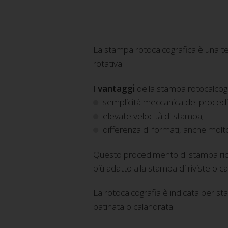
La stampa rotocalcografica è una tecn
rotativa.
I
vantaggi
della stampa rotocalcog
semplicità meccanica del proced
elevate velocità di stampa;
differenza di formati, anche molto
Questo procedimento di stampa richi
più adatto alla stampa di riviste o cat
La rotocalcografia è indicata per st
patinata o calandrata.