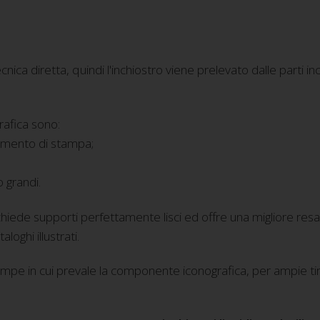
ica diretta, quindi l'inchiostro viene prelevato dalle parti inci
rafica sono:
imento di stampa;
 grandi.
ede supporti perfettamente lisci ed offre una migliore resa 
aloghi illustrati.
ampe in cui prevale la componente iconografica, per ampie tir